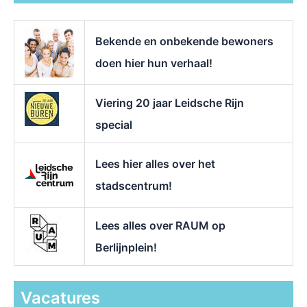
a
a
r
Bekende en onbekende bewoners
:
doen hier hun verhaal!
Viering 20 jaar Leidsche Rijn
special
Lees hier alles over het
stadscentrum!
Lees alles over RAUM op
Berlijnplein!
Vacatures