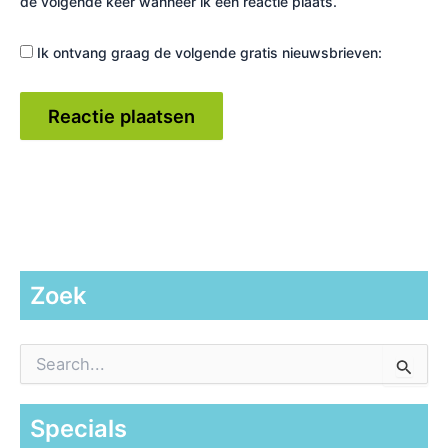
de volgende keer wanneer ik een reactie plaats.
Ik ontvang graag de volgende gratis nieuwsbrieven:
Zoek
Z
o
e
k
Specials
n