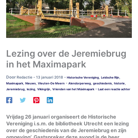
Lezing over de Jeremiebrug
in het Maximapark
Door
-
-
Redactie
13 januari 2018
,
,
Historische Vereniging
Leidsche Rijn
-
,
,
,
,
,
Maximapark
Nieuws
Vleuten-De Meern
Alendorperweg
geschiedenis
historie
-
,
,
,
Jeremiebrug
lezing
Vikingrijn
Vrienden van het Máximapark
Laat een reactie achter
Vrijdag 26 januari organiseert de Historische
Vereniging i.s.m. de bibliotheek Utrecht een lezing
over de geschiedenis van de Jeremiebrug en zijn
omgeving’. Gastspreker deze avond is de heer