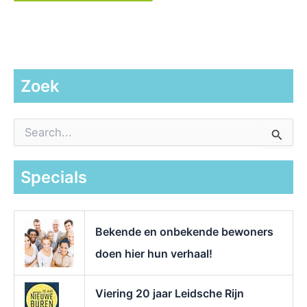
Zoek
Z
o
e
k
Specials
n
a
a
r
Bekende en onbekende bewoners
:
doen hier hun verhaal!
Viering 20 jaar Leidsche Rijn