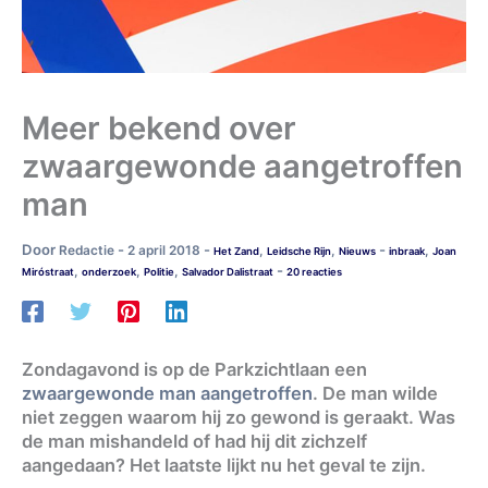
Meer bekend over
zwaargewonde aangetroffen
man
Door
-
-
-
Redactie
2 april 2018
,
,
,
Het Zand
Leidsche Rijn
Nieuws
inbraak
Joan
-
,
,
,
Miróstraat
onderzoek
Politie
Salvador Dalistraat
20 reacties
Zondagavond is op de Parkzichtlaan een
zwaargewonde man aangetroffen
. De man wilde
niet zeggen waarom hij zo gewond is geraakt. Was
de man mishandeld of had hij dit zichzelf
aangedaan? Het laatste lijkt nu het geval te zijn.