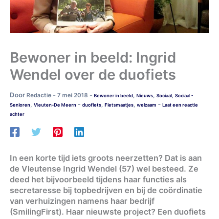
Bewoner in beeld: Ingrid
Wendel over de duofiets
Door
-
-
Redactie
7 mei 2018
,
,
,
Bewoner in beeld
Nieuws
Sociaal
Sociaal -
-
-
,
,
,
Senioren
Vleuten-De Meern
duofiets
Fietsmaatjes
welzaam
Laat een reactie
achter
In een korte tijd iets groots neerzetten? Dat is aan
de Vleutense Ingrid Wendel (57) wel besteed. Ze
deed het bijvoorbeeld tijdens haar functies als
secretaresse bij topbedrijven en bij de coördinatie
van verhuizingen namens haar bedrijf
(SmilingFirst). Haar nieuwste project? Een duofiets