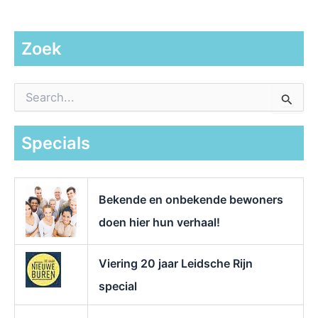
Zoek
Z
o
e
k
Specials
n
a
a
r
Bekende en onbekende bewoners
:
doen hier hun verhaal!
Viering 20 jaar Leidsche Rijn
special