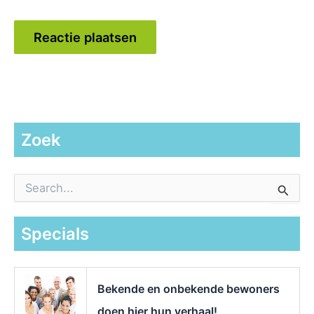
Zoek
Z
o
e
k
Specials
n
a
a
r
Bekende en onbekende bewoners
:
doen hier hun verhaal!