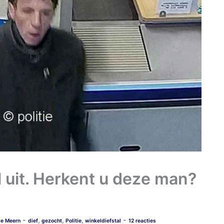
l uit. Herkent u deze man?
-
-
,
,
,
De Meern
dief
gezocht
Politie
winkeldiefstal
12 reacties