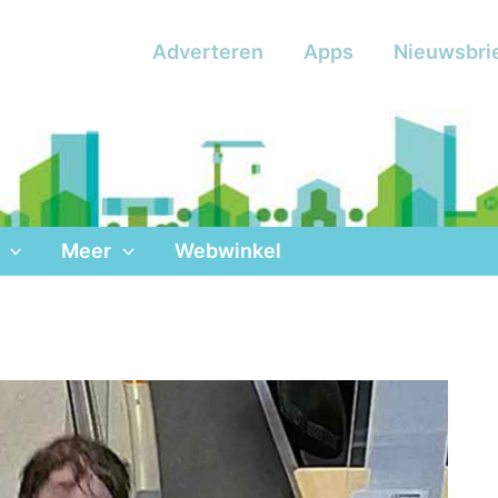
Adverteren
Apps
Nieuwsbri
Meer
Webwinkel