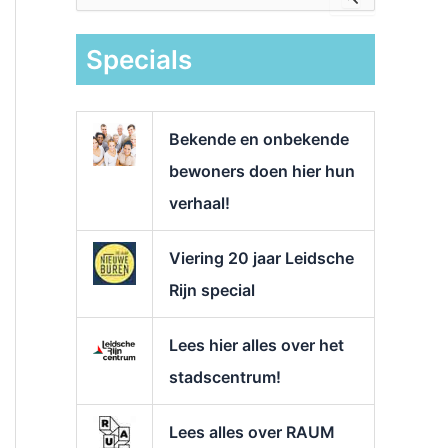
e
k
Specials
n
a
a
r
Bekende en onbekende
:
bewoners doen hier hun
verhaal!
Viering 20 jaar Leidsche
Rijn special
Lees hier alles over het
stadscentrum!
Lees alles over RAUM