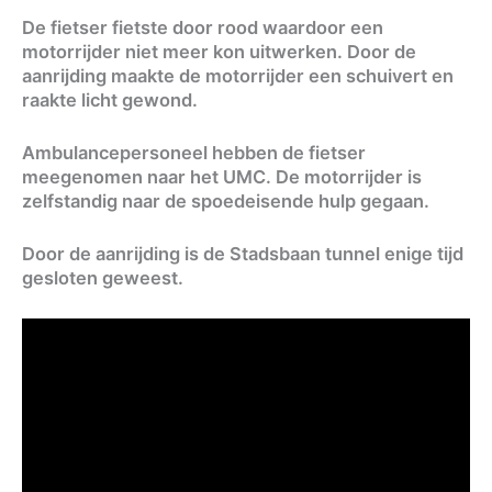
De fietser fietste door rood waardoor een
motorrijder niet meer kon uitwerken. Door de
aanrijding maakte de motorrijder een schuivert en
raakte licht gewond.
Ambulancepersoneel hebben de fietser
meegenomen naar het UMC. De motorrijder is
zelfstandig naar de spoedeisende hulp gegaan.
Door de aanrijding is de Stadsbaan tunnel enige tijd
gesloten geweest.