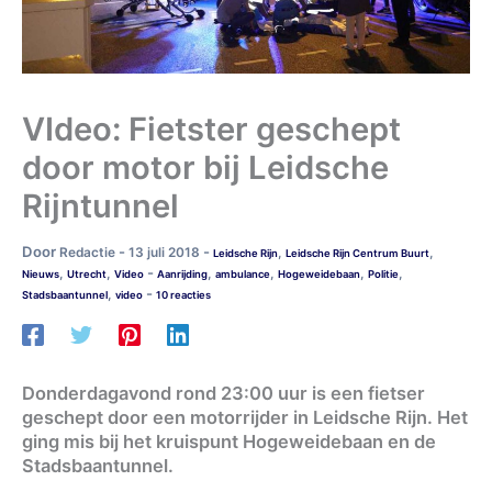
VIdeo: Fietster geschept
door motor bij Leidsche
Rijntunnel
Door
-
-
Redactie
13 juli 2018
,
,
Leidsche Rijn
Leidsche Rijn Centrum Buurt
-
,
,
,
,
,
,
Nieuws
Utrecht
Video
Aanrijding
ambulance
Hogeweidebaan
Politie
-
,
Stadsbaantunnel
video
10 reacties
Donderdagavond rond 23:00 uur is een fietser
geschept door een motorrijder in Leidsche Rijn. Het
ging mis bij het kruispunt Hogeweidebaan en de
Stadsbaantunnel.