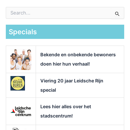
Z
o
e
k
Specials
n
a
a
r
Bekende en onbekende bewoners
:
doen hier hun verhaal!
Viering 20 jaar Leidsche Rijn
special
Lees hier alles over het
stadscentrum!