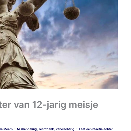
er van 12-jarig meisje
-
-
,
,
De Meern
Mishandeling
rechtbank
verkrachting
Laat een reactie achter