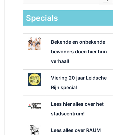
e
k
Specials
n
a
a
r
Bekende en onbekende
:
bewoners doen hier hun
verhaal!
Viering 20 jaar Leidsche
Rijn special
Lees hier alles over het
stadscentrum!
Lees alles over RAUM