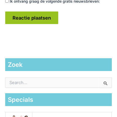
Ik ontvang graag de volgende gratis nieuwsbrieven:
Zoek
Z
o
e
k
Specials
n
a
a
r