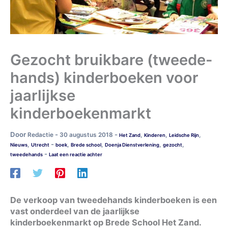
Gezocht bruikbare (tweede-
hands) kinderboeken voor
jaarlijkse
kinderboekenmarkt
Door
-
-
Redactie
30 augustus 2018
,
,
,
Het Zand
Kinderen
Leidsche Rijn
-
,
,
,
,
,
Nieuws
Utrecht
boek
Brede school
Doenja Dienstverlening
gezocht
-
tweedehands
Laat een reactie achter
De verkoop van tweedehands kinderboeken is een
vast onderdeel van de jaarlijkse
kinderboekenmarkt op Brede School Het Zand.