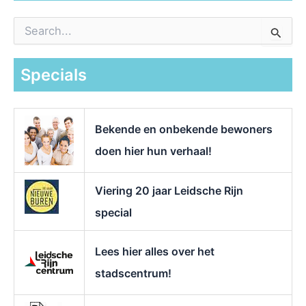
Z
o
e
k
Specials
n
a
a
r
Bekende en onbekende bewoners
:
doen hier hun verhaal!
Viering 20 jaar Leidsche Rijn
special
Lees hier alles over het
stadscentrum!