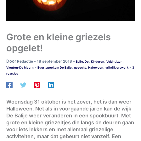
Grote en kleine griezels
opgelet!
Door
-
-
Redactie
18 september 2018
,
,
,
Balije, De
Kinderen
Veldhuizen
-
-
,
,
,
Vleuten-De Meern
Buurtspeeltuin De Balije
gezocht
Halloween
vrijwilligerswerk
3
reacties
Woensdag 31 oktober is het zover, het is dan weer
Halloween. Net als in voorgaande jaren kan de wijk
De Balije weer veranderen in een spookbuurt. Met
grote en kleine griezeltjes die langs de deuren gaan
voor iets lekkers en met allemaal griezelige
activiteiten, maar dat gebeurt niet vanzelf. Een