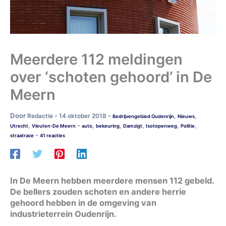
Meerdere 112 meldingen
over ‘schoten gehoord’ in De
Meern
Door
-
-
Redactie
14 oktober 2018
,
,
Bedrijvengebied Oudenrijn
Nieuws
-
,
,
,
,
,
,
Utrecht
Vleuten-De Meern
auto
bekeuring
Damzigt
Isotopenweg
Politie
-
straatrace
41 reacties
In De Meern hebben meerdere mensen 112 gebeld.
De bellers zouden schoten en andere herrie
gehoord hebben in de omgeving van
industrieterrein Oudenrijn.