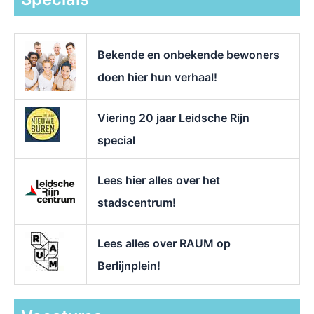
n
a
a
r
Bekende en onbekende bewoners
:
doen hier hun verhaal!
Viering 20 jaar Leidsche Rijn
special
Lees hier alles over het
stadscentrum!
Lees alles over RAUM op
Berlijnplein!