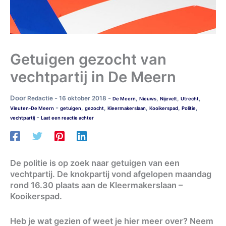
Getuigen gezocht van
vechtpartij in De Meern
Door
-
-
Redactie
16 oktober 2018
,
,
,
,
De Meern
Nieuws
Nijevelt
Utrecht
-
,
,
,
,
,
Vleuten-De Meern
getuigen
gezocht
Kleermakerslaan
Kooikerspad
Politie
-
vechtpartij
Laat een reactie achter
De politie is op zoek naar getuigen van een
vechtpartij. De knokpartij vond afgelopen maandag
rond 16.30 plaats aan de Kleermakerslaan –
Kooikerspad.
Heb je wat gezien of weet je hier meer over? Neem