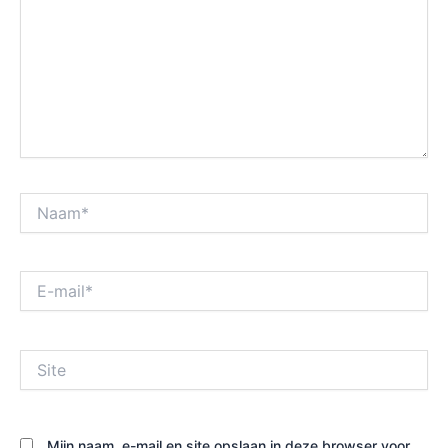
Naam*
E-
mail*
Site
Mijn naam, e-mail en site opslaan in deze browser voor