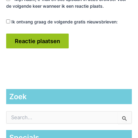
de volgende keer wanneer ik een reactie plaats.
Ik ontvang graag de volgende gratis nieuwsbrieven:
Zoek
Z
o
e
k
Specials