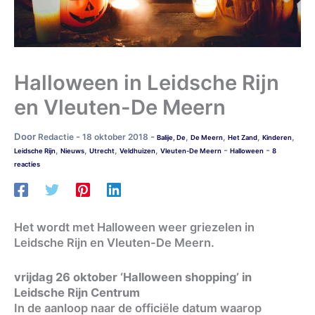
Halloween in Leidsche Rijn
en Vleuten-De Meern
Door
-
-
Redactie
18 oktober 2018
,
,
,
,
Balije, De
De Meern
Het Zand
Kinderen
-
-
,
,
,
,
Leidsche Rijn
Nieuws
Utrecht
Veldhuizen
Vleuten-De Meern
Halloween
8
reacties
Het wordt met Halloween weer griezelen in
Leidsche Rijn en Vleuten-De Meern.
vrijdag 26 oktober ‘Halloween shopping’ in
Leidsche Rijn Centrum
In de aanloop naar de officiële datum waarop