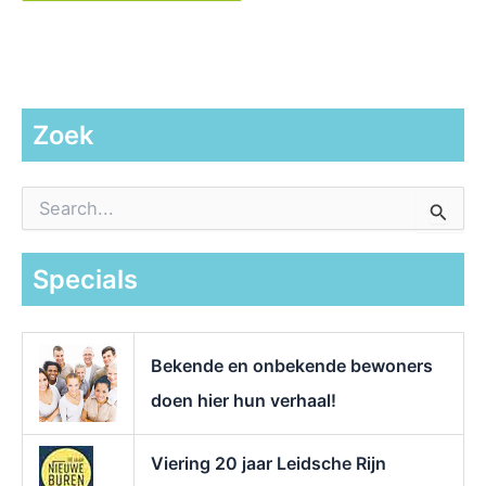
Zoek
Z
o
e
k
Specials
n
a
a
r
Bekende en onbekende bewoners
:
doen hier hun verhaal!
Viering 20 jaar Leidsche Rijn