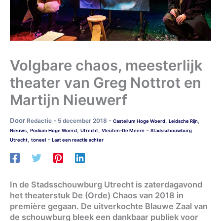
Volgbare chaos, meesterlijk
theater van Greg Nottrot en
Martijn Nieuwerf
Door
-
-
Redactie
5 december 2018
,
,
Castellum Hoge Woerd
Leidsche Rijn
-
,
,
,
Nieuws
Podium Hoge Woerd
Utrecht
Vleuten-De Meern
Stadsschouwburg
-
,
Utrecht
toneel
Laat een reactie achter
In de Stadsschouwburg Utrecht is zaterdagavond
het theaterstuk De (Orde) Chaos van 2018 in
première gegaan. De uitverkochte Blauwe Zaal van
de schouwburg bleek een dankbaar publiek voor