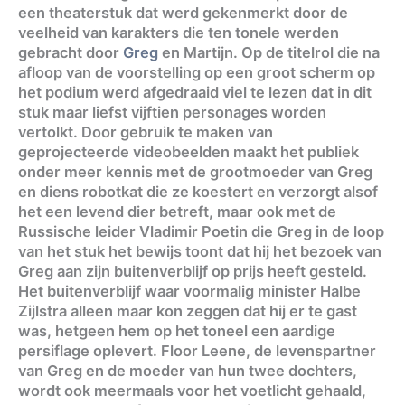
een theaterstuk dat werd gekenmerkt door de
veelheid van karakters die ten tonele werden
gebracht door
Greg
en Martijn. Op de titelrol die na
afloop van de voorstelling op een groot scherm op
het podium werd afgedraaid viel te lezen dat in dit
stuk maar liefst vijftien personages worden
vertolkt. Door gebruik te maken van
geprojecteerde videobeelden maakt het publiek
onder meer kennis met de grootmoeder van Greg
en diens robotkat die ze koestert en verzorgt alsof
het een levend dier betreft, maar ook met de
Russische leider Vladimir Poetin die Greg in de loop
van het stuk het bewijs toont dat hij het bezoek van
Greg aan zijn buitenverblijf op prijs heeft gesteld.
Het buitenverblijf waar voormalig minister Halbe
Zijlstra alleen maar kon zeggen dat hij er te gast
was, hetgeen hem op het toneel een aardige
persiflage oplevert. Floor Leene, de levenspartner
van Greg en de moeder van hun twee dochters,
wordt ook meermaals voor het voetlicht gehaald,