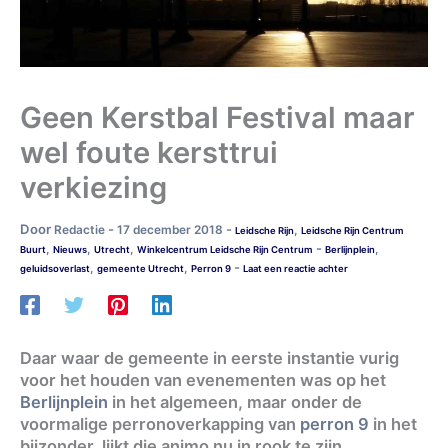
Geen Kerstbal Festival maar
wel foute kersttrui
verkiezing
Door
-
-
Redactie
17 december 2018
,
Leidsche Rijn
Leidsche Rijn Centrum
-
,
,
,
,
Buurt
Nieuws
Utrecht
Winkelcentrum Leidsche Rijn Centrum
Berlijnplein
-
,
,
geluidsoverlast
gemeente Utrecht
Perron 9
Laat een reactie achter
Daar waar de gemeente in eerste instantie vurig
voor het houden van evenementen was op het
Berlijnplein
in het algemeen, maar onder de
voormalige perronoverkapping van
perron 9
in het
bijzonder, lijkt die animo nu in rook te zijn