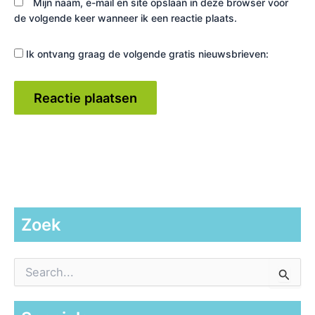
Mijn naam, e-mail en site opslaan in deze browser voor
de volgende keer wanneer ik een reactie plaats.
Ik ontvang graag de volgende gratis nieuwsbrieven:
Zoek
Z
o
e
k