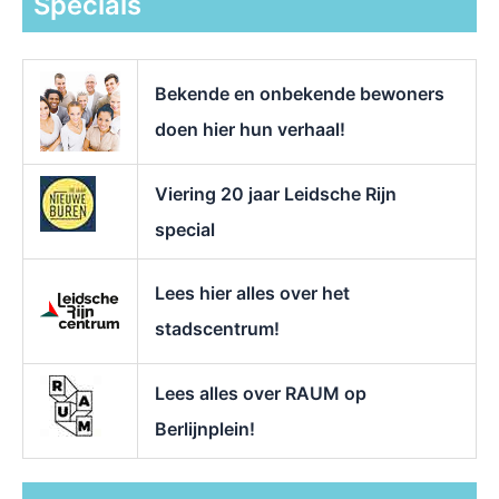
Specials
n
a
a
r
Bekende en onbekende bewoners
:
doen hier hun verhaal!
Viering 20 jaar Leidsche Rijn
special
Lees hier alles over het
stadscentrum!
Lees alles over RAUM op
Berlijnplein!