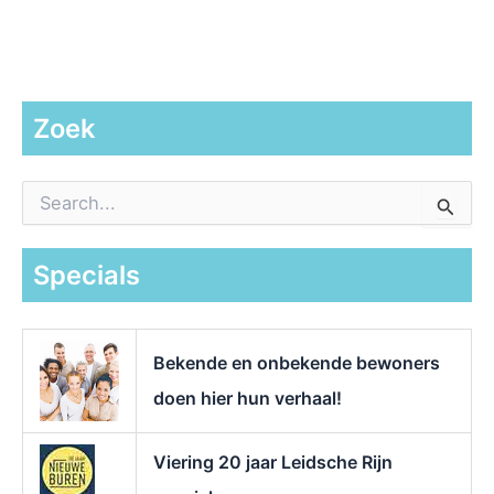
Zoek
Z
o
e
k
Specials
n
a
a
r
Bekende en onbekende bewoners
:
doen hier hun verhaal!
Viering 20 jaar Leidsche Rijn