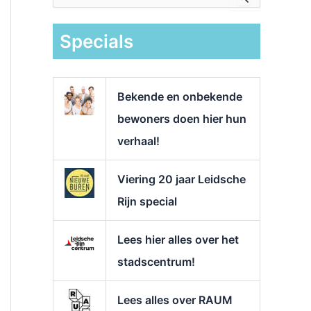
e
k
Specials
n
a
a
r
Bekende en onbekende
:
bewoners doen hier hun
verhaal!
Viering 20 jaar Leidsche
Rijn special
Lees hier alles over het
stadscentrum!
Lees alles over RAUM