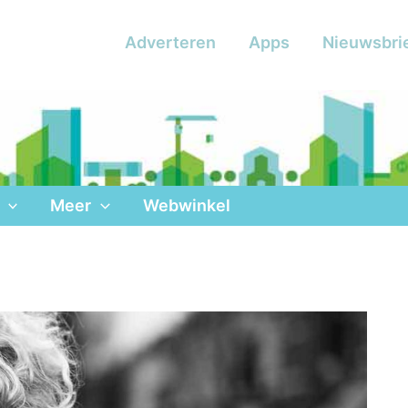
Adverteren
Apps
Nieuwsbri
Meer
Webwinkel