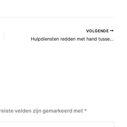
VOLGENDE
Hulpdiensten redden met hand tussen de deur vastzittende kleuter
reiste velden zijn gemarkeerd met
*