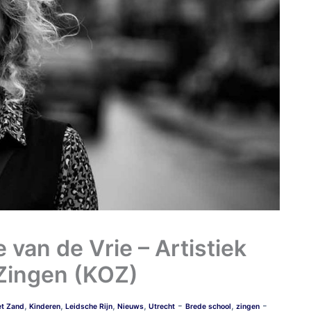
van de Vrie – Artistiek
 Zingen (KOZ)
-
-
,
,
,
,
,
t Zand
Kinderen
Leidsche Rijn
Nieuws
Utrecht
Brede school
zingen