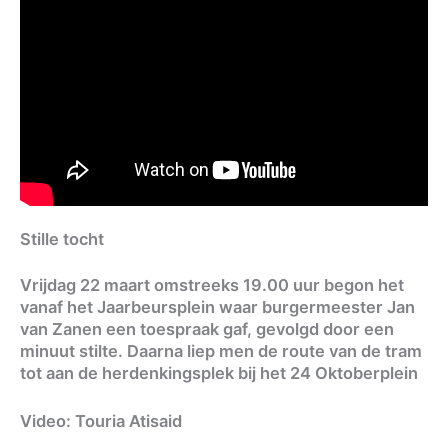
Stille tocht
Vrijdag 22 maart omstreeks 19.00 uur begon het
vanaf het Jaarbeursplein waar burgermeester Jan
van Zanen een toespraak gaf, gevolgd door een
minuut stilte. Daarna liep men de route van de tram
tot aan de herdenkingsplek bij het 24 Oktoberplein
Video: Touria Atisaid