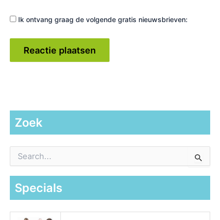
Ik ontvang graag de volgende gratis nieuwsbrieven:
Zoek
Z
o
e
k
Specials
n
a
a
r