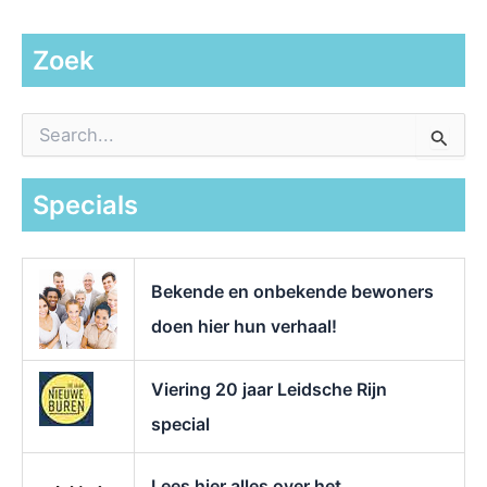
Zoek
Z
o
e
k
Specials
n
a
a
r
Bekende en onbekende bewoners
:
doen hier hun verhaal!
Viering 20 jaar Leidsche Rijn
special
Lees hier alles over het