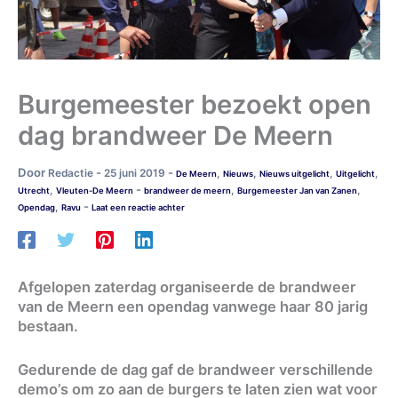
Burgemeester bezoekt open
dag brandweer De Meern
Door
-
-
Redactie
25 juni 2019
,
,
,
,
De Meern
Nieuws
Nieuws uitgelicht
Uitgelicht
-
,
,
,
Utrecht
Vleuten-De Meern
brandweer de meern
Burgemeester Jan van Zanen
-
,
Opendag
Ravu
Laat een reactie achter
Afgelopen zaterdag organiseerde de brandweer
van de Meern een opendag vanwege haar 80 jarig
bestaan.
Gedurende de dag gaf de brandweer verschillende
demo’s om zo aan de burgers te laten zien wat voor