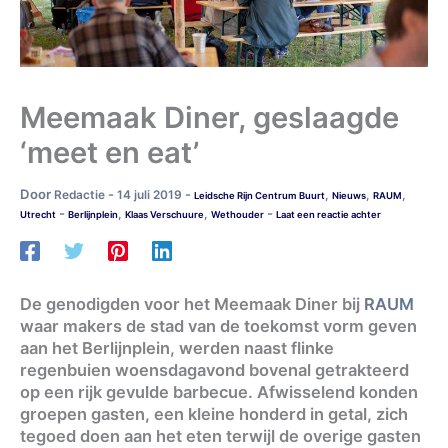
Meemaak Diner, geslaagde
‘meet en eat’
Door
-
-
Redactie
14 juli 2019
,
,
,
Leidsche Rijn Centrum Buurt
Nieuws
RAUM
-
-
,
,
Utrecht
Berlijnplein
Klaas Verschuure
Wethouder
Laat een reactie achter
De genodigden voor het Meemaak Diner bij
RAUM
waar makers de stad van de toekomst vorm geven
aan het Berlijnplein, werden naast flinke
regenbuien woensdagavond bovenal getrakteerd
op een rijk gevulde barbecue. Afwisselend konden
groepen gasten, een kleine honderd in getal, zich
tegoed doen aan het eten terwijl de overige gasten