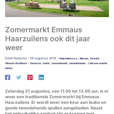
Zomermarkt Emmaus
Haarzuilens ook dit jaar
weer
Door
-
-
Redactie
28 augustus 2019
,
,
,
Haarzuilens e.o.
Nieuws
Utrecht
-
-
,
,
,
Vleuten-De Meern
Emma us
markt
rommelmarkt
tweedehands
Laat een reactie
achter
Zaterdag 31 augustus, van 11.00 tot 13.00 uur, is er
weer een traditionele Zomermarkt bij Emmaus
Haarzuilens. Er wordt weer een keur aan leuke en
goede tweedehands spullen aangeboden. Naast
het gebruikelijke aanbod zijn er kramen met