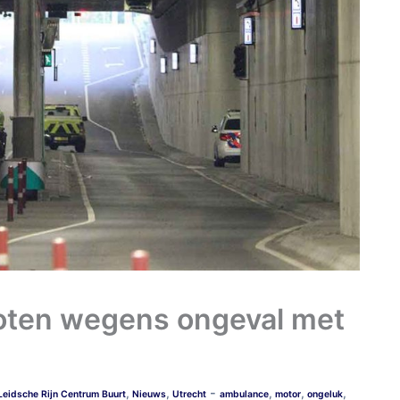
oten wegens ongeval met
-
,
,
,
,
,
Leidsche Rijn Centrum Buurt
Nieuws
Utrecht
ambulance
motor
ongeluk