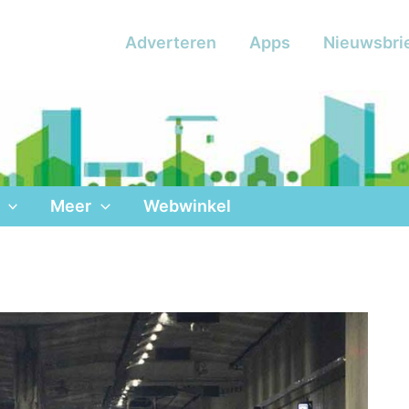
Adverteren
Apps
Nieuwsbri
Meer
Webwinkel