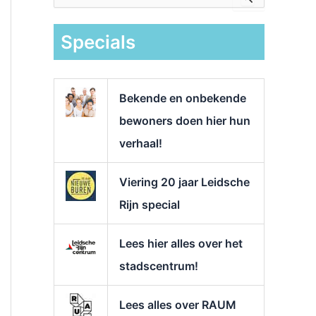
e
k
Specials
n
a
a
r
Bekende en onbekende
:
bewoners doen hier hun
verhaal!
Viering 20 jaar Leidsche
Rijn special
Lees hier alles over het
stadscentrum!
Lees alles over RAUM