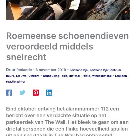
Roemeense schoenendieven
veroordeeld middels
snelrecht
Door
-
-
Redactie
6 november 2019
,
Leidsche Rijn
Leidsche Rijn Centrum
-
-
,
,
,
,
,
,
Buurt
Nieuws
Utrecht
aanhouding
dief
diefstal
Politie
winkeldiefstal
Laat een
reactie achter
Eind oktober ontving het alarmnummer 112 een
bericht over een verdachte situatie op het
parkeerdek van The Wall. Het bleek te gaan om een
drietal personen die een flinke hoeveelheid spullen
uit een sportzaak in The Wall had ontvreemd.