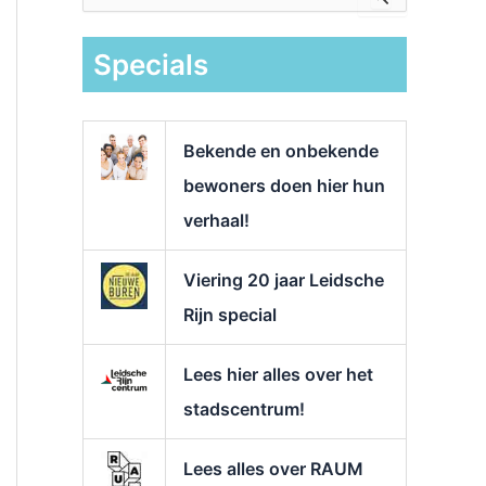
e
k
Specials
n
a
a
r
Bekende en onbekende
:
bewoners doen hier hun
verhaal!
Viering 20 jaar Leidsche
Rijn special
Lees hier alles over het
stadscentrum!
Lees alles over RAUM