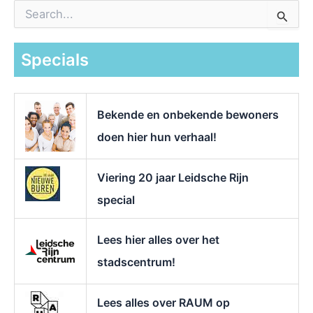
Z
o
e
k
Specials
n
a
a
r
Bekende en onbekende bewoners
:
doen hier hun verhaal!
Viering 20 jaar Leidsche Rijn
special
Lees hier alles over het
stadscentrum!
Lees alles over RAUM op