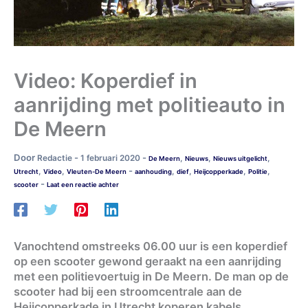
Video: Koperdief in
aanrijding met politieauto in
De Meern
Door
-
-
Redactie
1 februari 2020
,
,
,
De Meern
Nieuws
Nieuws uitgelicht
-
,
,
,
,
,
,
Utrecht
Video
Vleuten-De Meern
aanhouding
dief
Heijcopperkade
Politie
-
scooter
Laat een reactie achter
Vanochtend omstreeks 06.00 uur is een koperdief
op een scooter gewond geraakt na een aanrijding
met een politievoertuig in De Meern. De man op de
scooter had bij een stroomcentrale aan de
Heijcopperkade in Utrecht koperen kabels