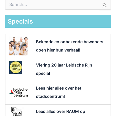
Z
o
e
k
Specials
n
a
a
r
Bekende en onbekende bewoners
:
doen hier hun verhaal!
Viering 20 jaar Leidsche Rijn
special
Lees hier alles over het
stadscentrum!
Lees alles over RAUM op