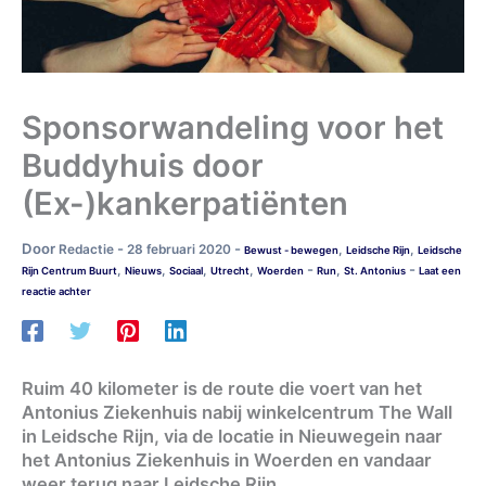
Sponsorwandeling voor het
Buddyhuis door
(Ex-)kankerpatiënten
Door
-
-
Redactie
28 februari 2020
,
,
Bewust - bewegen
Leidsche Rijn
Leidsche
-
-
,
,
,
,
,
Rijn Centrum Buurt
Nieuws
Sociaal
Utrecht
Woerden
Run
St. Antonius
Laat een
reactie achter
Ruim 40 kilometer is de route die voert van het
Antonius Ziekenhuis nabij winkelcentrum The Wall
in Leidsche Rijn, via de locatie in Nieuwegein naar
het Antonius Ziekenhuis in Woerden en vandaar
weer terug naar Leidsche Rijn.