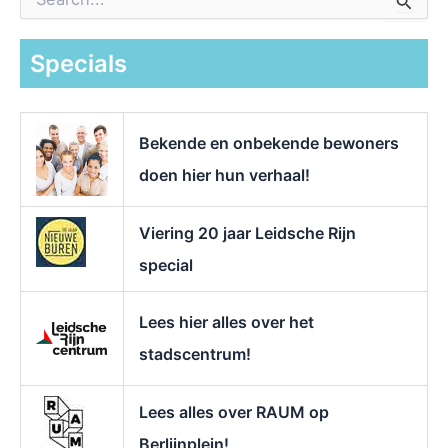
o
e
k
Specials
n
a
a
r
Bekende en onbekende bewoners
:
doen hier hun verhaal!
Viering 20 jaar Leidsche Rijn
special
Lees hier alles over het
stadscentrum!
Lees alles over RAUM op
Berlijnplein!