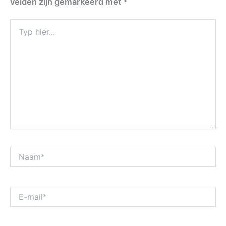
velden zijn gemarkeerd met
*
Typ
hier...
Naam*
E-
mail*