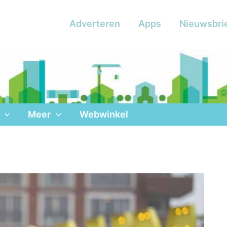
Adverteren
Apps
Nieuwsbri
Meer
Webwinkel