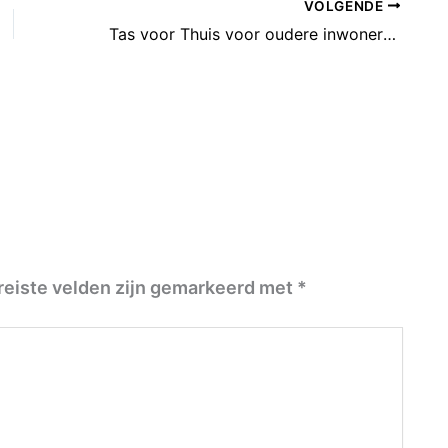
VOLGENDE
Tas voor Thuis voor oudere inwoners bezorgt een glimlach aan huis
reiste velden zijn gemarkeerd met
*