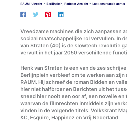
-
-
,
,
RAUM
Utrecht
Berlijnplein
Podcast Ansicht
Laat een reactie achter
Vreedzame machines die zich aanpassen aa
sociaal maatschappelijke rol vervullen. In 
van Straten (40) is de slowtech revolutie g
vervult in het jaar 2050 verschillende func
Henk van Straten is een van de zes schrijve
Berlijnplein verbleef om te werken aan zijn
RAUM. Hij schreef de roman Bidden en val
hier niet halfbroer en Berichten uit het tu
sneed hier nooit een oor af, een novelle en
waarvan de filmrechten inmiddels zijn verko
vinden in de volgende titels: Volkskrant Ma
&C, Esquire, Happinez en Vrij Nederland.