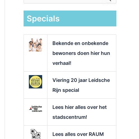
e
k
Specials
n
a
a
r
Bekende en onbekende
:
bewoners doen hier hun
verhaal!
Viering 20 jaar Leidsche
Rijn special
Lees hier alles over het
stadscentrum!
Lees alles over RAUM