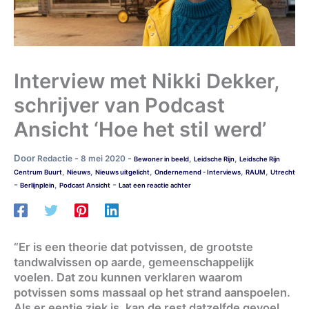
Interview met Nikki Dekker,
schrijver van Podcast
Ansicht ‘Hoe het stil werd’
Door
-
-
Redactie
8 mei 2020
,
,
Bewoner in beeld
Leidsche Rijn
Leidsche Rijn
,
,
,
,
,
Centrum Buurt
Nieuws
Nieuws uitgelicht
Ondernemend - Interviews
RAUM
Utrecht
-
-
,
Berlijnplein
Podcast Ansicht
Laat een reactie achter
“Er is een theorie dat potvissen, de grootste
tandwalvissen op aarde, gemeenschappelijk
voelen. Dat zou kunnen verklaren waarom
potvissen soms massaal op het strand aanspoelen.
Als er eentje ziek is, kan de rest datzelfde gevoel