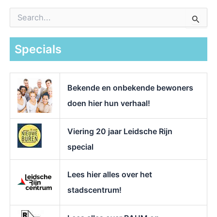
Z
o
e
k
Specials
n
a
a
r
Bekende en onbekende bewoners
:
doen hier hun verhaal!
Viering 20 jaar Leidsche Rijn
special
Lees hier alles over het
stadscentrum!