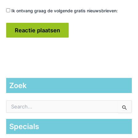
Ik ontvang graag de volgende gratis nieuwsbrieven:
Zoek
Z
o
e
k
Specials
n
a