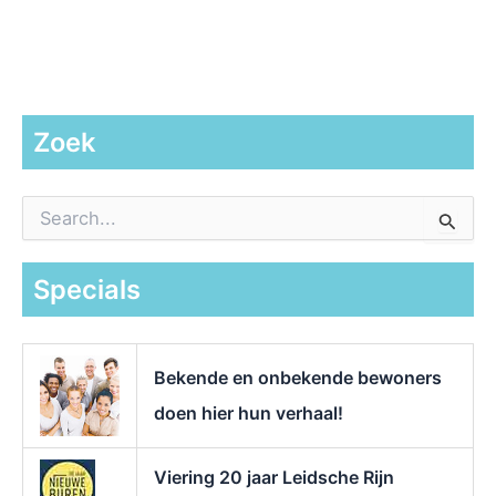
Zoek
Z
o
e
k
Specials
n
a
a
r
Bekende en onbekende bewoners
:
doen hier hun verhaal!
Viering 20 jaar Leidsche Rijn