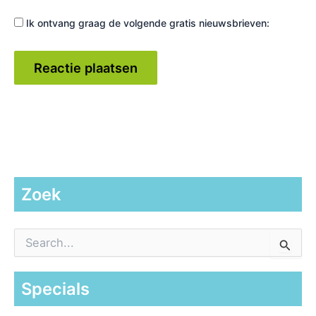
Ik ontvang graag de volgende gratis nieuwsbrieven:
Zoek
Z
o
e
k
Specials
n
a