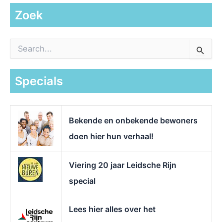
Zoek
Z
o
e
k
Specials
n
a
a
r
Bekende en onbekende bewoners
:
doen hier hun verhaal!
Viering 20 jaar Leidsche Rijn
special
Lees hier alles over het