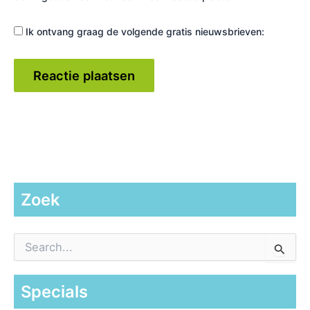
Ik ontvang graag de volgende gratis nieuwsbrieven:
Zoek
Z
o
e
k
Specials
n
a