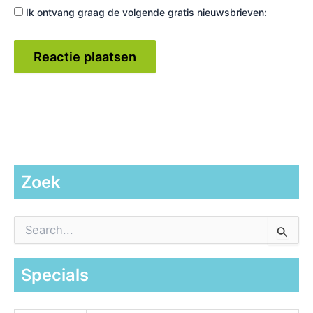
Ik ontvang graag de volgende gratis nieuwsbrieven:
Zoek
Z
o
e
k
Specials
n
a
a