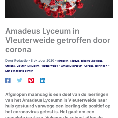
Amadeus Lyceum in
Vleuterweide getroffen door
corona
Door
-
-
Redactie
8 oktober 2020
,
,
,
Kinderen
Nieuws
Nieuws uitgelicht
-
-
,
,
,
,
Utrecht
Vleuten-De Meern
Vleuterweide
Amadeus Lyceum
Corona
leerlingen
Laat een reactie achter
Afgelopen maandag is een deel van de leerlingen
van het Amadeus Lyceumn in Vleuterweide naar
huis gestuurd vanwege een leerling die positief op
het coronavirus getest is. Het gaat om een
complete jaarlaag. Volgens de school zitten de