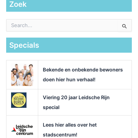
Zoek
Z
o
e
k
Specials
n
a
a
r
Bekende en onbekende bewoners
:
doen hier hun verhaal!
Viering 20 jaar Leidsche Rijn
special
Lees hier alles over het
stadscentrum!