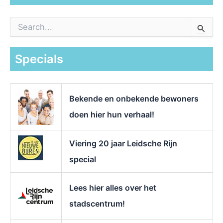
Z
o
e
k
Specials
n
a
a
r
Bekende en onbekende bewoners
:
doen hier hun verhaal!
Viering 20 jaar Leidsche Rijn
special
Lees hier alles over het
stadscentrum!