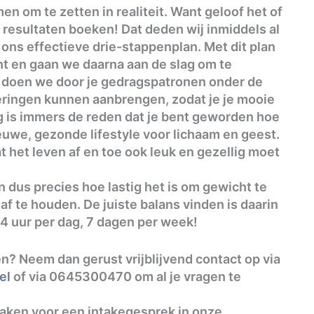
n om te zetten in realiteit. Want geloof het of
 resultaten boeken! Dat deden wij inmiddels al
ns effectieve drie-stappenplan. Met dit plan
t en gaan we daarna aan de slag om te
t doen we door je gedragspatronen onder de
eringen kunnen aanbrengen, zodat je je mooie
g is immers de reden dat je bent geworden hoe
euwe, gezonde lifestyle voor lichaam en geest.
 het leven af en toe ook leuk en gezellig moet
 dus precies hoe lastig het is om gewicht te
naf te houden. De juiste balans vinden is daarin
 24 uur per dag, 7 dagen per week!
ten? Neem dan gerust vrijblijvend contact op via
el
of via 0645300470 om al je vragen te
maken voor een intakegesprek in onze