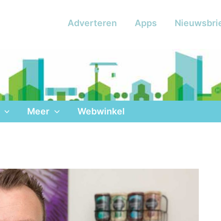
Adverteren
Apps
Nieuwsbri
Meer
Webwinkel