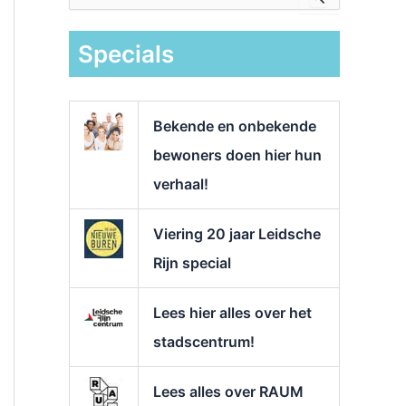
e
k
Specials
n
a
a
r
Bekende en onbekende
:
bewoners doen hier hun
verhaal!
Viering 20 jaar Leidsche
Rijn special
Lees hier alles over het
stadscentrum!
Lees alles over RAUM