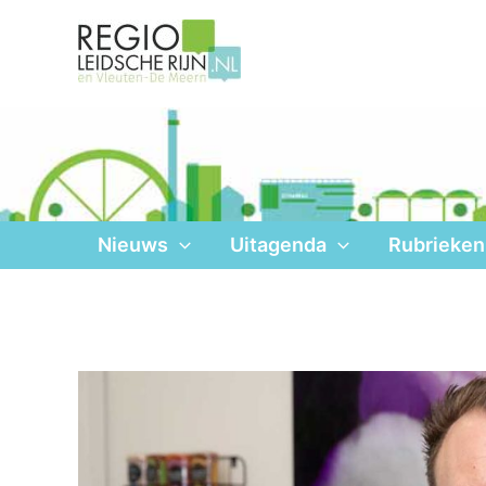
Ga
naar
de
inhoud
Nieuws
Uitagenda
Rubrieken