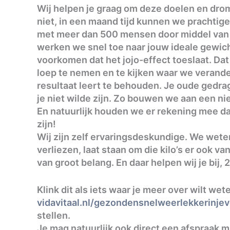
Wij helpen je graag om deze doelen en drome
niet, in een maand tijd kunnen we prachtige
met meer dan 500 mensen door middel van o
werken we snel toe naar jouw ideale gewich
voorkomen dat het jojo-effect toeslaat. Da
loep te nemen en te kijken waar we verand
resultaat leert te behouden. Je oude gedra
je niet wilde zijn. Zo bouwen we aan een ni
En natuurlijk houden we er rekening mee dat
zijn!
Wij zijn zelf ervaringsdeskundige. We weten
verliezen, laat staan om die kilo’s er ook va
van groot belang. En daar helpen wij je bij,
Klink dit als iets waar je meer over wilt we
vidavitaal.nl/gezondensnelweerlekkerinjev
stellen.
Je mag natuurlijk ook direct een afspraak 