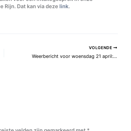
e Rijn. Dat kan via deze
link
.
VOLGENDE
Weerbericht voor woensdag 21 april: Afwisseling wolken en zon.
reiste velden zijn gemarkeerd met
*