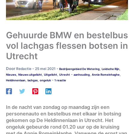
Gehuurde BMW en bestelbus
vol lachgas flessen botsen in
Utrecht
Door
-
-
Redactie
25 mei 2021
,
,
Bedrijvengebied De Wetering
Leidsche Rijn
-
,
,
,
,
,
Nieuws
Nieuws uitgelicht
Uitgelicht
Utrecht
aanhouding
Annie Romeinhaghe
-
,
,
Heldinnenlaan
lachgas
ongeluk
1 reactie
In de nacht van zondag op maandag zijn een
personenauto en bestelbus met elkaar in botsing
gekomen op De Heldinnenlaan in Utrecht. Het
ongeluk gebeurde rond 01.20 uur op de kruising
met de Annie RomeinHaghe. Vanwege de ernst van