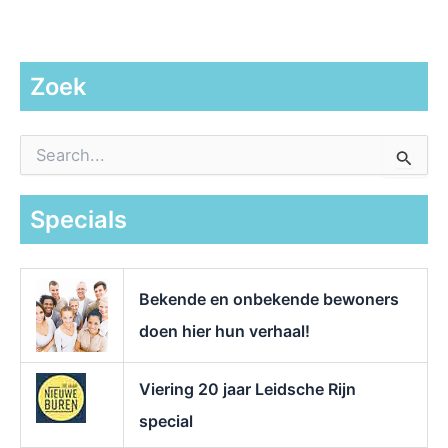
Zoek
Z
o
e
k
Specials
n
a
a
r
Bekende en onbekende bewoners
:
doen hier hun verhaal!
Viering 20 jaar Leidsche Rijn
special