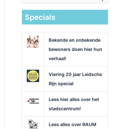
e
k
Specials
n
a
a
r
Bekende en onbekende
:
bewoners doen hier hun
verhaal!
Viering 20 jaar Leidsche
Rijn special
Lees hier alles over het
stadscentrum!
Lees alles over RAUM