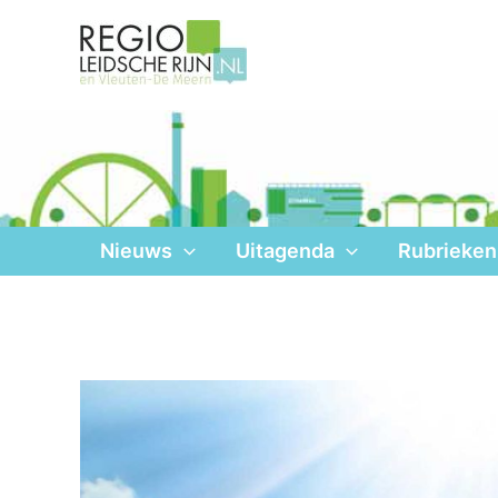
Ga
naar
de
inhoud
Nieuws
Uitagenda
Rubrieken