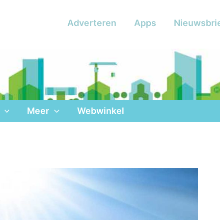
Adverteren
Apps
Nieuwsbri
Meer
Webwinkel