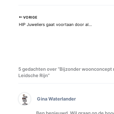
VORIGE
HIP Juweliers gaat voortaan door als Just You Juwelier
5 gedachten over “Bijzonder woonconcept m
Leidsche Rijn”
Gina Waterlander
Ben benieuwd. Wil graag op de hoo