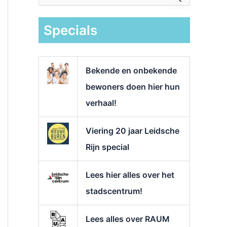
e
k
Specials
n
a
a
r
Bekende en onbekende
:
bewoners doen hier hun
verhaal!
Viering 20 jaar Leidsche
Rijn special
Lees hier alles over het
stadscentrum!
Lees alles over RAUM