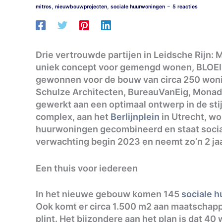
-
,
,
mitros
nieuwbouwprojecten
sociale huurwoningen
5 reacties
Drie vertrouwde partijen in Leidsche Rijn
uniek concept voor gemengd wonen, BLOEI 
gewonnen voor de bouw van circa 250 woni
Schulze Architecten, BureauVanEig, Monad
gewerkt aan een optimaal ontwerp in de stij
complex, aan het
Berlijnplein
in Utrecht, w
huurwoningen gecombineerd en staat social
verwachting begin 2023 en neemt zo’n 2 jaa
Een thuis voor iedereen
In het nieuwe gebouw komen 145
sociale 
Ook komt er circa 1.500 m2 aan maatschappe
plint. Het bijzondere aan het plan is dat 4