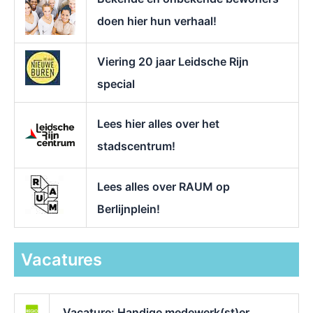
:
doen hier hun verhaal!
Viering 20 jaar Leidsche Rijn
special
Lees hier alles over het
stadscentrum!
Lees alles over RAUM op
Berlijnplein!
Vacatures
Vacature: Handige medewerk(st)er