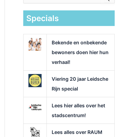
e
k
Specials
n
a
a
r
Bekende en onbekende
:
bewoners doen hier hun
verhaal!
Viering 20 jaar Leidsche
Rijn special
Lees hier alles over het
stadscentrum!
Lees alles over RAUM