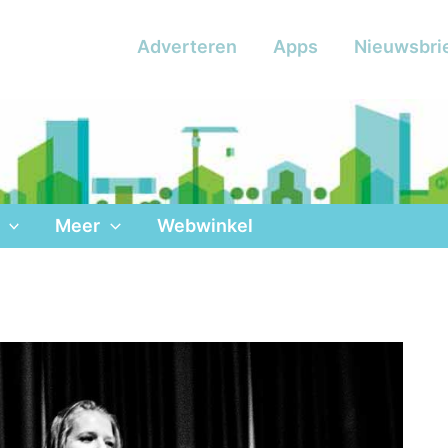
Adverteren
Apps
Nieuwsbri
Meer
Webwinkel