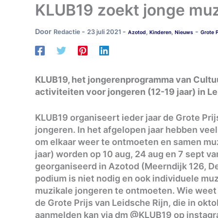
KLUB19 zoekt jonge muz
Door
-
-
-
Redactie
23 juli 2021
,
,
Azotod
Kinderen
Nieuws
Grote P
KLUB19, het jongerenprogramma van Cultuu
activiteiten voor jongeren (12-19 jaar) in 
KLUB19 organiseert ieder jaar de Grote Prij
jongeren. In het afgelopen jaar hebben vee
om elkaar weer te ontmoeten en samen muz
jaar) worden op 10 aug, 24 aug en 7 sept va
georganiseerd in Azotod (Meerndijk 126, De
podium is niet nodig en ook individuele mu
muzikale jongeren te ontmoeten. Wie weet 
de Grote Prijs van Leidsche Rijn, die in okt
aanmelden kan via dm @KLUB19 op instagra