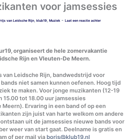
ikanten voor jamsessies
-
,
,
rijs van Leidsche Rijn
klub19
Muziek
Laat een reactie achter
r19, organiseert de hele zomervakantie
Leidsche Rijn en Vleuten-De Meern.
s van Leidsche Rijn, bandwedstrijd voor
l bands niet samen kunnen oefenen. Hoog tijd
iek te maken. Voor jonge muzikanten (12-19
n 15.00 tot 18.00 uur jamsessies
 Meern). Ervaring in een band of op een
zikanten zijn juist van harte welkom om andere
ontstaan uit de jamsessies nieuwe bands voor
ober weer van start gaat. Deelname is gratis en
m of per mail via
boris@klub19.nl