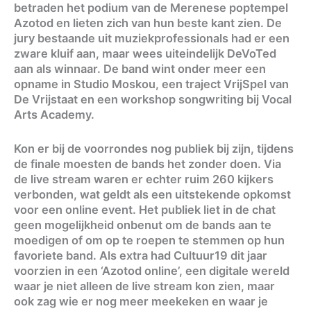
betraden het podium van de Merenese poptempel
Azotod en lieten zich van hun beste kant zien. De
jury bestaande uit muziekprofessionals had er een
zware kluif aan, maar wees uiteindelijk DeVoTed
aan als winnaar. De band wint onder meer een
opname in Studio Moskou, een traject VrijSpel van
De Vrijstaat en een workshop songwriting bij Vocal
Arts Academy.
Kon er bij de voorrondes nog publiek bij zijn, tijdens
de finale moesten de bands het zonder doen. Via
de live stream waren er echter ruim 260 kijkers
verbonden, wat geldt als een uitstekende opkomst
voor een online event. Het publiek liet in de chat
geen mogelijkheid onbenut om de bands aan te
moedigen of om op te roepen te stemmen op hun
favoriete band. Als extra had Cultuur19 dit jaar
voorzien in een ‘Azotod online’, een digitale wereld
waar je niet alleen de live stream kon zien, maar
ook zag wie er nog meer meekeken en waar je