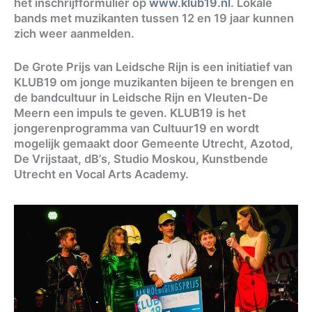
het inschrijfformulier op
www.klub19.nl
. Lokale
bands met muzikanten tussen 12 en 19 jaar kunnen
zich weer aanmelden.
De Grote Prijs van Leidsche Rijn is een initiatief van
KLUB19 om jonge muzikanten bijeen te brengen en
de bandcultuur in Leidsche Rijn en Vleuten-De
Meern een impuls te geven. KLUB19 is het
jongerenprogramma van Cultuur19 en wordt
mogelijk gemaakt door Gemeente Utrecht, Azotod,
De Vrijstaat, dB’s, Studio Moskou, Kunstbende
Utrecht en Vocal Arts Academy.