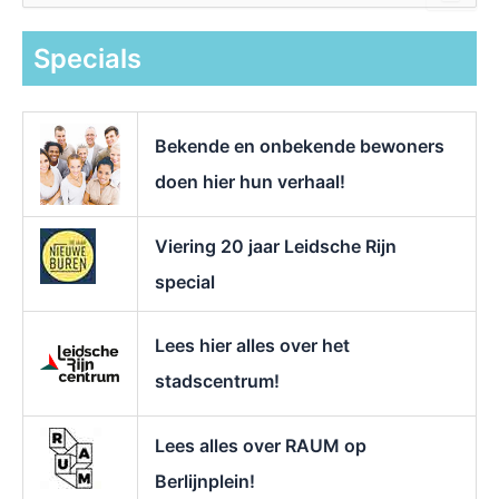
e
k
Specials
n
a
a
r
Bekende en onbekende bewoners
:
doen hier hun verhaal!
Viering 20 jaar Leidsche Rijn
special
Lees hier alles over het
stadscentrum!
Lees alles over RAUM op
Berlijnplein!