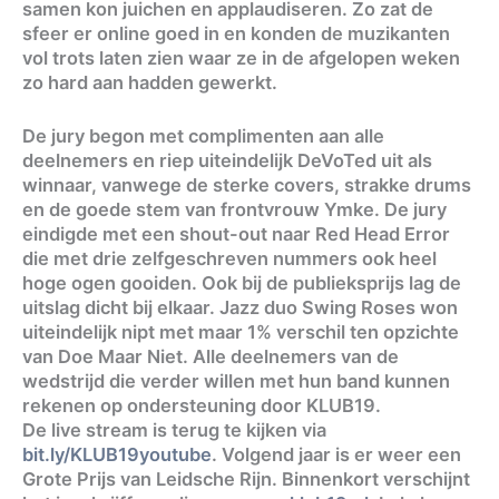
samen kon juichen en applaudiseren. Zo zat de
sfeer er online goed in en konden de muzikanten
vol trots laten zien waar ze in de afgelopen weken
zo hard aan hadden gewerkt.
De jury begon met complimenten aan alle
deelnemers en riep uiteindelijk DeVoTed uit als
winnaar, vanwege de sterke covers, strakke drums
en de goede stem van frontvrouw Ymke. De jury
eindigde met een shout-out naar Red Head Error
die met drie zelfgeschreven nummers ook heel
hoge ogen gooiden. Ook bij de publieksprijs lag de
uitslag dicht bij elkaar. Jazz duo Swing Roses won
uiteindelijk nipt met maar 1% verschil ten opzichte
van Doe Maar Niet. Alle deelnemers van de
wedstrijd die verder willen met hun band kunnen
rekenen op ondersteuning door KLUB19.
De live stream is terug te kijken via
bit.ly/KLUB19youtube
. Volgend jaar is er weer een
Grote Prijs van Leidsche Rijn. Binnenkort verschijnt