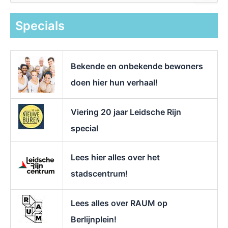
e
k
Specials
n
a
a
r
Bekende en onbekende bewoners
:
doen hier hun verhaal!
Viering 20 jaar Leidsche Rijn
special
Lees hier alles over het
stadscentrum!
Lees alles over RAUM op
Berlijnplein!