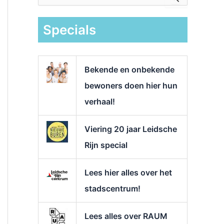
e
k
Specials
n
a
a
r
Bekende en onbekende
:
bewoners doen hier hun
verhaal!
Viering 20 jaar Leidsche
Rijn special
Lees hier alles over het
stadscentrum!
Lees alles over RAUM