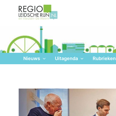
Ga
naar
de
inhoud
Nieuws
Uitagenda
Rubrieken