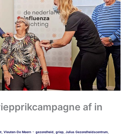
riepprikcampagne af in
-
,
,
,
,
t
Vleuten-De Meern
gezondheid
griep
Julius Gezondheidscentrum