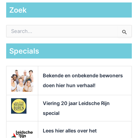
Zoek
Z
o
e
k
Specials
n
a
a
r
Bekende en onbekende bewoners
:
doen hier hun verhaal!
Viering 20 jaar Leidsche Rijn
special
Lees hier alles over het