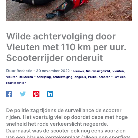
Wilde achtervolging door
Vleuten met 110 km per uur.
Scooterrijder onderuit
Door
-
-
Redactie
30 november 2022
,
,
,
Nieuws
Nieuws uitgelicht
Vleuten
-
-
,
,
,
,
Vleuten-De Meern
Aanrijding
achtervolging
ongeluk
Politie
scooter
Laat een
reactie achter
De politie zag tijdens de surveillance de scooter
rijden. Het voertuig viel op doordat deze met hoge
snelheid het rode verkeerslicht negeerde.
Daarnaast was de scooter ook nog eens voorzien
van een blauwe kentekenplaat (alleen een snorfiets