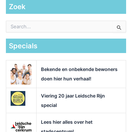
Zoek
Z
o
e
k
Specials
n
a
a
r
Bekende en onbekende bewoners
:
doen hier hun verhaal!
Viering 20 jaar Leidsche Rijn
special
Lees hier alles over het
stadscentrum!