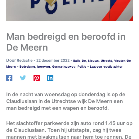
Man bedreigd en beroofd in
De Meern
Door
-
-
Redactie
22 december 2022
,
,
,
Balije, De
Nieuws
Utrecht
Vleuten-De
-
-
,
,
,
Meern
Bedreiging
beroving
Germanicusweg
Politie
Laat een reactie achter
In de nacht van woensdag op donderdag is op de
Claudiuslaan in de Utrechtse wijk De Meern een
man bedreigd met een wapen en beroofd.
Het slachtoffer parkeerde zijn auto rond 1.45 uur op
de Claudiuslaan. Toen hij uitstapte, zag hij twee
mannen met bivakmutsen naar hem toe rennen. De