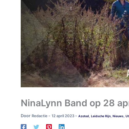
NinaLynn Band op 28 apr
Door
-
-
Redactie
12 april 2023
,
,
,
Azotod
Leidsche Rijn
Nieuws
Ut