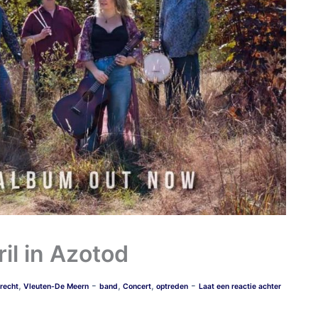
il in Azotod
-
-
,
,
,
recht
Vleuten-De Meern
band
Concert
optreden
Laat een reactie achter