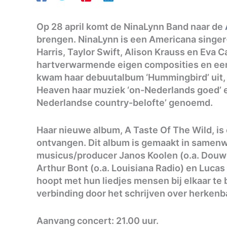
Op 28 april komt de NinaLynn Band naar de
brengen. NinaLynn is een Americana singe
Harris, Taylor Swift, Alison Krauss en Eva C
hartverwarmende eigen composities en een st
kwam haar debuutalbum ‘Hummingbird’ uit,
Heaven haar muziek ‘on-Nederlands goed’ 
Nederlandse country-belofte’ genoemd.
Haar nieuwe album, A Taste Of The Wild, is
ontvangen. Dit album is gemaakt in samenw
musicus/producer Janos Koolen (o.a. Douwe
Arthur Bont (o.a. Louisiana Radio) en Luca
hoopt met hun liedjes mensen bij elkaar te
verbinding door het schrijven over herkenb
Aanvang concert: 21.00 uur.