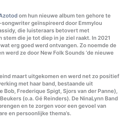
Azotod
om hun nieuwe album ten gehore te
r-songwriter geïnspireerd door Emmylou
assidy, die luisteraars betovert met
em die je tot diep in je ziel raakt. In 2021
 wat erg goed werd ontvangen. Zo noemde de
en werd ze door New Folk Sounds ‘de nieuwe
 eind maart uitgekomen en werd net zo positief
erking met haar band, bestaande uit
 Bob, Frederique Spigt, Sjors van der Panne),
s Beukers (o.a. Gé Reinders). De NinaLynn Band
 brengen en te zorgen voor een gevoel van
are en persoonlijke thema’s.