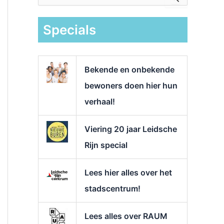
e
k
Specials
n
a
a
r
Bekende en onbekende
:
bewoners doen hier hun
verhaal!
Viering 20 jaar Leidsche
Rijn special
Lees hier alles over het
stadscentrum!
Lees alles over RAUM