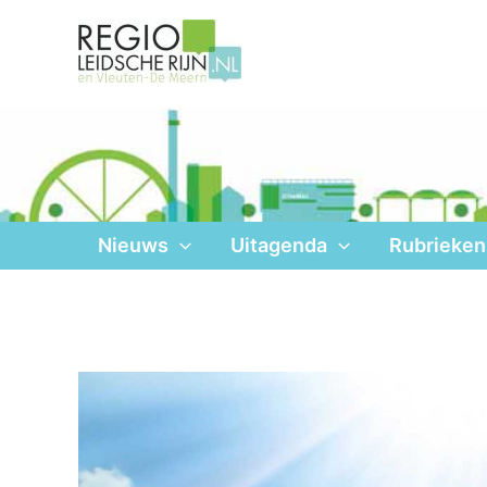
Ga
naar
de
inhoud
Nieuws
Uitagenda
Rubrieken