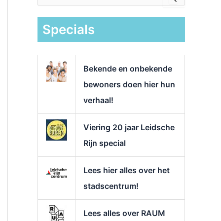
e
k
Specials
n
a
a
r
Bekende en onbekende
:
bewoners doen hier hun
verhaal!
Viering 20 jaar Leidsche
Rijn special
Lees hier alles over het
stadscentrum!
Lees alles over RAUM