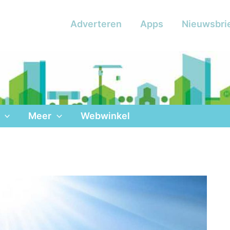
Adverteren
Apps
Nieuwsbri
Meer
Webwinkel