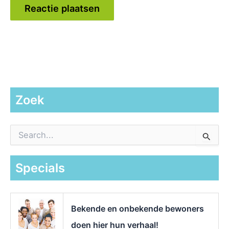
Zoek
Z
o
e
k
Specials
n
a
a
r
Bekende en onbekende bewoners
:
doen hier hun verhaal!