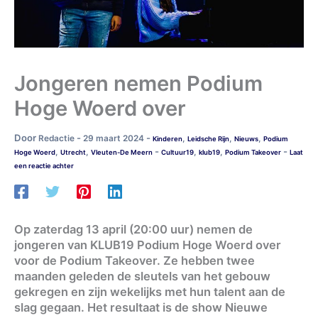
Jongeren nemen Podium
Hoge Woerd over
Door
-
-
Redactie
29 maart 2024
,
,
,
Kinderen
Leidsche Rijn
Nieuws
Podium
-
-
,
,
,
,
Hoge Woerd
Utrecht
Vleuten-De Meern
Cultuur19
klub19
Podium Takeover
Laat
een reactie achter
Op zaterdag 13 april (20:00 uur) nemen de
jongeren van KLUB19 Podium Hoge Woerd over
voor de Podium Takeover. Ze hebben twee
maanden geleden de sleutels van het gebouw
gekregen en zijn wekelijks met hun talent aan de
slag gegaan. Het resultaat is de show Nieuwe